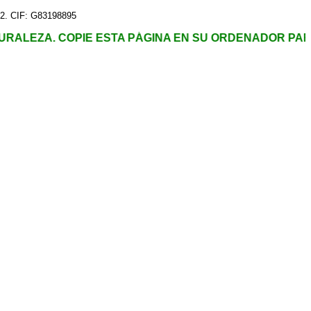
652. CIF: G83198895
PIE ESTA PÁGINA EN SU ORDENADOR PARA TENER TO