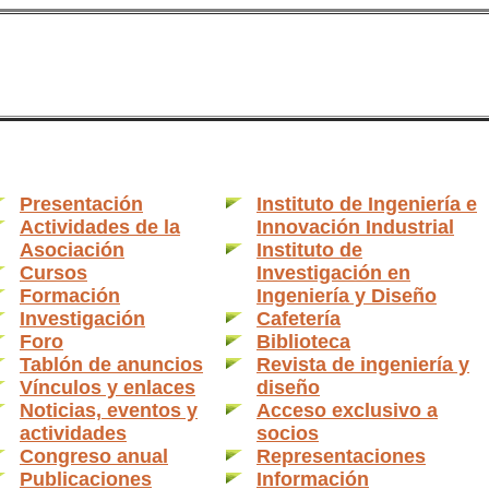
Presentación
Instituto de Ingeniería e
Actividades de la
Innovación Industrial
Asociación
Instituto de
Cursos
Investigación en
Formación
Ingeniería y Diseño
Investigación
Cafetería
Foro
Biblioteca
Tablón de anuncios
Revista de ingeniería y
Vínculos y enlaces
diseño
Noticias, eventos y
Acceso exclusivo a
actividades
socios
Congreso anual
Representaciones
Publicaciones
Información